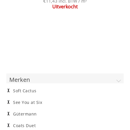
€11,43 incl. BTW / m²
Uitverkocht
Merken
Soft Cactus
See You at Six
Gütermann
Coats Duet