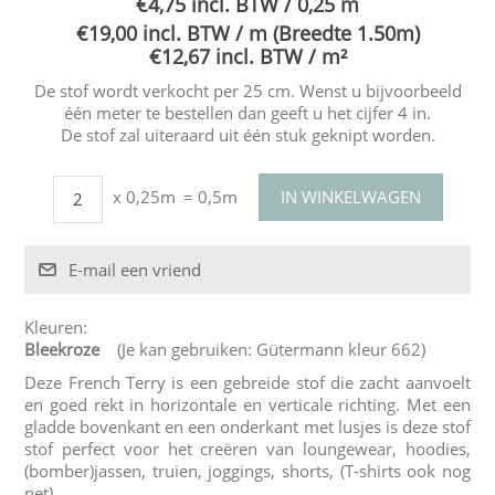
€4,75 incl. BTW / 0,25 m
€19,00 incl. BTW / m (Breedte 1.50m)
€12,67 incl. BTW / m²
De stof wordt verkocht per 25 cm. Wenst u bijvoorbeeld
één meter te bestellen dan geeft u het cijfer 4 in.
De stof zal uiteraard uit één stuk geknipt worden.
x 0,25m
= 0,5m
Kleuren:
Bleekroze
(Je kan gebruiken: Gütermann kleur 662)
Deze French Terry is een gebreide stof die zacht aanvoelt
en goed rekt in horizontale en verticale richting. Met een
gladde bovenkant en een onderkant met lusjes is deze stof
stof perfect voor het creëren van loungewear, hoodies,
(bomber)jassen, truien, joggings, shorts, (T-shirts ook nog
net).