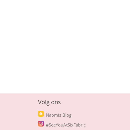
Volg ons
Naomis Blog
#SeeYouAtSixFabric