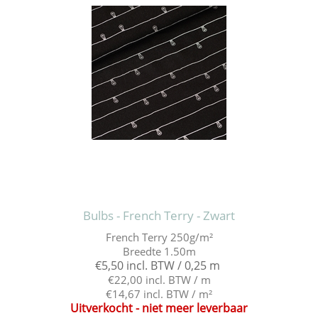
Bulbs - French Terry - Zwart
French Terry 250g/m²
Breedte 1.50m
€5,50 incl. BTW / 0,25 m
€22,00 incl. BTW / m
€14,67 incl. BTW / m²
Uitverkocht - niet meer leverbaar