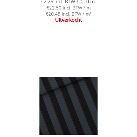
€2,25 incl. BTW / 0,10 m
€22,50 incl. BTW / m
€20,45 incl. BTW / m²
Uitverkocht