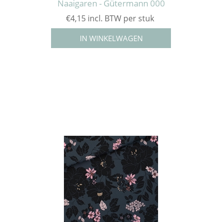
Naaigaren - Gütermann 000
€4,15 incl. BTW per stuk