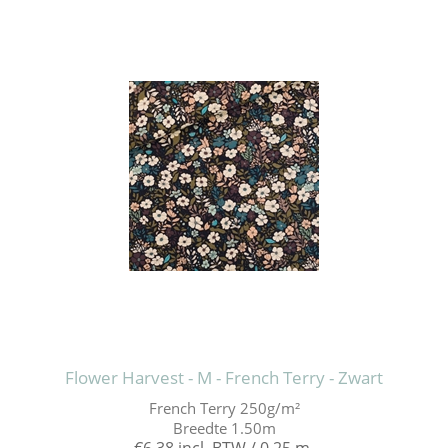
Flower Harvest - M - French Terry - Zwart
French Terry 250g/m²
Breedte 1.50m
€6,38 incl. BTW / 0,25 m