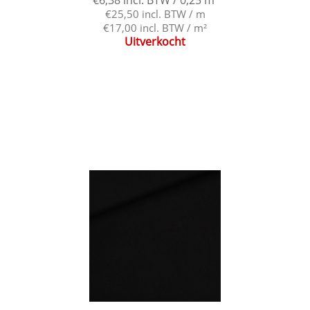
€25,50 incl. BTW / m
€17,00 incl. BTW / m²
Uitverkocht