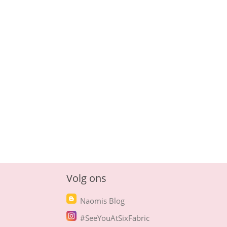
Volg ons
Naomis Blog
#SeeYouAtSixFabric