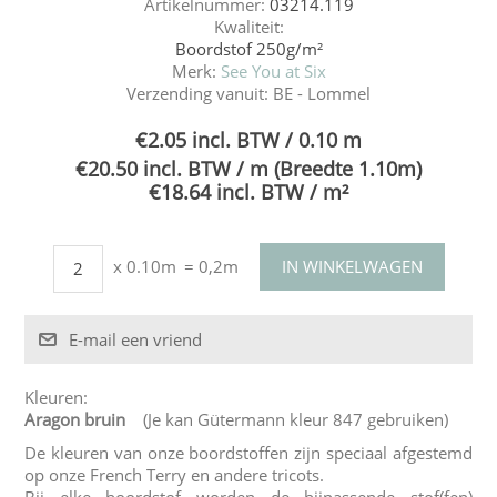
Artikelnummer:
03214.119
Kwaliteit:
Boordstof 250g/m²
Merk:
See You at Six
Verzending vanuit:
BE - Lommel
€2.05 incl. BTW / 0.10 m
€20.50 incl. BTW / m (Breedte 1.10m)
€18.64 incl. BTW / m²
x 0.10m
= 0,2m
Kleuren:
Aragon bruin
(Je kan Gütermann kleur 847 gebruiken)
De kleuren van onze boordstoffen zijn speciaal afgestemd
op onze French Terry en andere tricots.
Bij elke boordstof worden de bijpassende stof(fen)