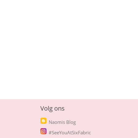
Volg ons
Naomis Blog
#SeeYouAtSixFabric