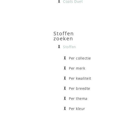
Coats Duet
Stoffen
zoeken
Stoffen
Per collectie
Per merk
Per kwaliteit
Per breedte
Per thema
Per kleur