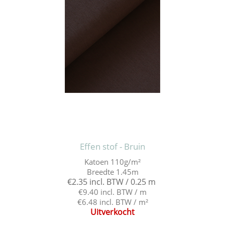
Effen stof - Bruin
Katoen 110g/m²
Breedte 1.45m
€2.35 incl. BTW / 0.25 m
€9.40 incl. BTW / m
€6.48 incl. BTW / m²
Uitverkocht