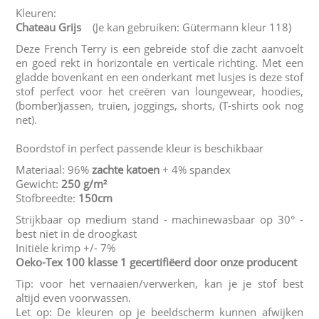
Kleuren:
Chateau Grijs
(Je kan gebruiken: Gütermann kleur 118)
Deze French Terry is een gebreide stof die zacht aanvoelt
en goed rekt in horizontale en verticale richting. Met een
gladde bovenkant en een onderkant met lusjes is deze stof
stof perfect voor het creëren van loungewear, hoodies,
(bomber)jassen, truien, joggings, shorts, (T-shirts ook nog
net).
Boordstof in perfect passende kleur is beschikbaar
Materiaal: 96%
zachte katoen
+ 4% spandex
Gewicht:
250 g/m²
Stofbreedte:
150cm
Strijkbaar op medium stand - machinewasbaar op 30° -
best niet in de droogkast
Initiële krimp +/- 7%
Oeko-Tex 100 klasse 1 gecertifiëerd door onze producent
Tip: voor het vernaaien/verwerken, kan je je stof best
altijd even voorwassen.
Let op: De kleuren op je beeldscherm kunnen afwijken