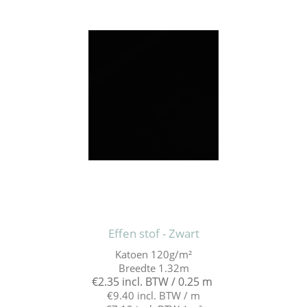
Effen stof - Zwart
Katoen 120g/m²
Breedte 1.32m
€2.35 incl. BTW / 0.25 m
€9.40 incl. BTW / m