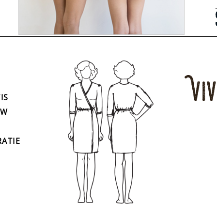
IS
UW
ATIE