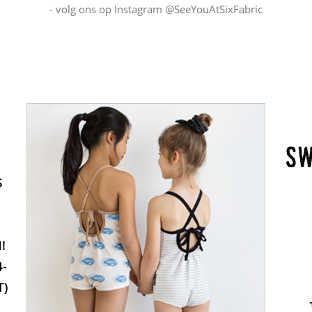
- volg ons op Instagram
@SeeYouAtSixFabric
S
!
4-
T)