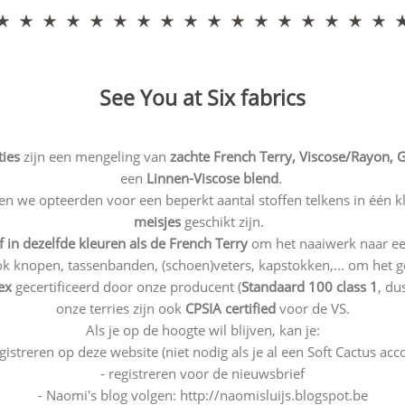
See You at Six fabrics
ties
zijn een mengeling van
zachte
French Terry, Viscose/Rayon,
een
Linnen-Viscose blend
.
n we opteerden voor een beperkt aantal stoffen telkens in één k
meisjes
geschikt zijn.
 in dezelfde kleuren
als de French Terry
om het naaiwerk naar een
 knopen, tassenbanden, (schoen)veters, kapstokken,... om het g
ex
gecertificeerd door onze producent (
Standaard 100 class 1
, du
onze terries zijn ook
CPSIA certified
voor de VS.
Als je op de hoogte wil blijven, kan je:
registreren op deze website (niet nodig als je al een Soft Cactus acc
- registreren voor de nieuwsbrief
- Naomi's blog volgen:
http://naomisluijs.blogspot.be