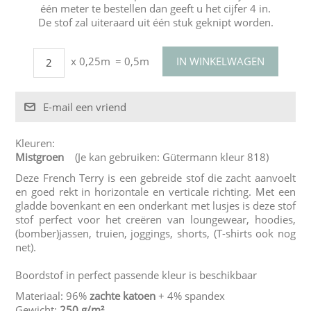
één meter te bestellen dan geeft u het cijfer 4 in.
De stof zal uiteraard uit één stuk geknipt worden.
x 0,25m
= 0,5m
Kleuren:
Mistgroen
(Je kan gebruiken: Gütermann kleur 818)
Deze French Terry is een gebreide stof die zacht aanvoelt
en goed rekt in horizontale en verticale richting. Met een
gladde bovenkant en een onderkant met lusjes is deze stof
stof perfect voor het creëren van loungewear, hoodies,
(bomber)jassen, truien, joggings, shorts, (T-shirts ook nog
net).
Boordstof in perfect passende kleur is beschikbaar
Materiaal: 96%
zachte katoen
+ 4% spandex
Gewicht:
250 g/m²