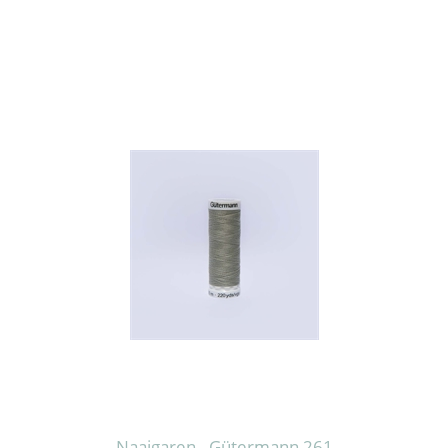
Naaigaren - Gütermann 261