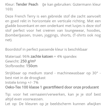
Kleur:
Tender Peach
(Je kan gebruiken: Gütermann kleur
169)
Deze French Terry is een gebreide stof die zacht aanvoelt
en goed rekt in horizontale en verticale richting. Met een
gladde bovenkant en een onderkant met lusjes is deze stof
stof perfect voor het creëren van loungewear, hoodies,
(bomber)jassen, truien, joggings, shorts, (T-shirts ook nog
net).
Boordstof in perfect passende kleur is beschikbaar
Materiaal: 96%
zachte katoen
+ 4% spandex
Gewicht:
250 g/m²
Stofbreedte:
150cm
Strijkbaar op medium stand - machinewasbaar op 30° -
best niet in de droogkast
Initiële krimp +/- 7%
Oeko-Tex 100 klasse 1 gecertifiëerd door onze producent
Tip: voor het vernaaien/verwerken, kan je je stof best
altijd even voorwassen.
Let op: De kleuren op je beeldscherm kunnen afwijken