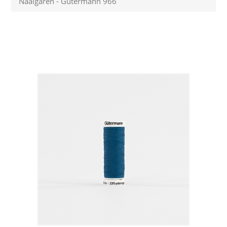
Naaigaren - Gütermann 966