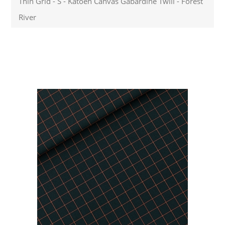
Thin Grid - S - Katoen Canvas Gabardine Twill - Forest
River