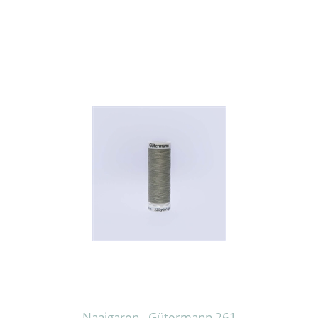
Naaigaren - Gütermann 261