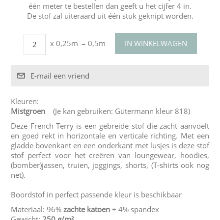
één meter te bestellen dan geeft u het cijfer 4 in.
De stof zal uiteraard uit één stuk geknipt worden.
x 0,25m
= 0,5m
Kleuren:
Mistgroen
(Je kan gebruiken: Gütermann kleur 818)
Deze French Terry is een gebreide stof die zacht aanvoelt
en goed rekt in horizontale en verticale richting. Met een
gladde bovenkant en een onderkant met lusjes is deze stof
stof perfect voor het creëren van loungewear, hoodies,
(bomber)jassen, truien, joggings, shorts, (T-shirts ook nog
net).
Boordstof in perfect passende kleur is beschikbaar
Materiaal: 96%
zachte katoen
+ 4% spandex
Gewicht:
250 g/m²