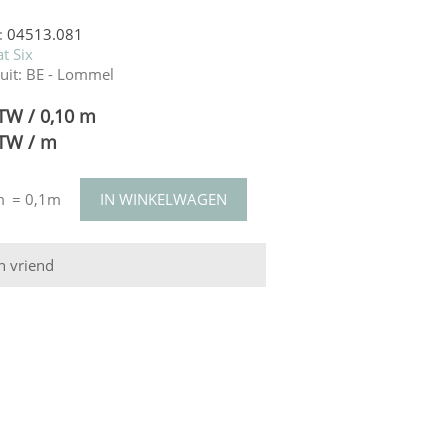
:
04513.081
t Six
uit:
BE - Lommel
BTW / 0,10 m
BTW / m
m
= 0,1m