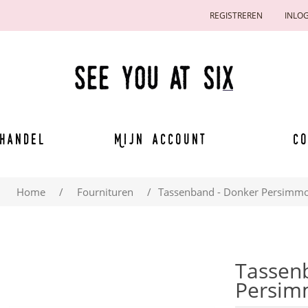
REGISTREREN
INLO
handel
Mijn account
Co
Home
/
Fournituren
/
Tassenband - Donker Persimm
Tassen
Persi