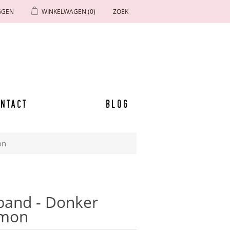
GGEN
WINKELWAGEN
(0)
ZOEK
ntact
Blog
on
band - Donker
mmon