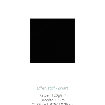
Effen stof - Zwart
Katoen 120g/m²
Breedte 1.32m
€2,35 incl. BTW / 0,25 m