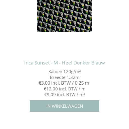
Inca Sunset - M - Heel Donker Blauw
Katoen 120g/m²
Breedte 1.32m
€3,00 incl. BTW / 0,25 m
€12,00 incl. BTW / m
€9,09 incl. BTW / m²