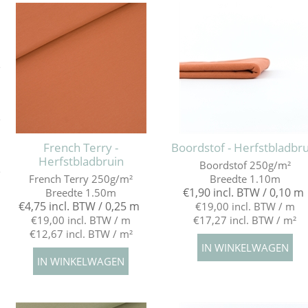
e
e
French Terry -
Boordstof - Herfstbladbru
Herfstbladbruin
Boordstof 250g/m²
e
French Terry 250g/m²
Breedte 1.10m
€1,90 incl. BTW / 0,10 m
Breedte 1.50m
€4,75 incl. BTW / 0,25 m
€19,00 incl. BTW / m
€19,00 incl. BTW / m
€17,27 incl. BTW / m²
€12,67 incl. BTW / m²