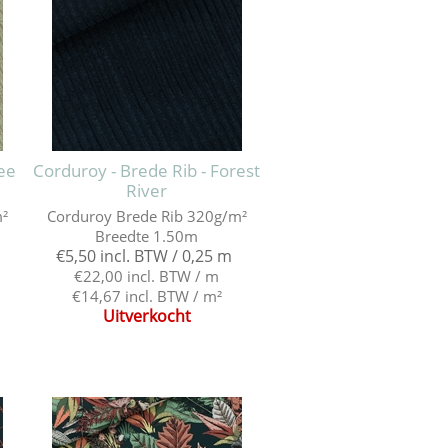
hee
Corduroy - Brede Rib - Forest
River
m²
Corduroy Brede Rib 320g/m²
Breedte 1.50m
€5,50 incl. BTW / 0,25 m
€22,00 incl. BTW / m
€14,67 incl. BTW / m²
Uitverkocht