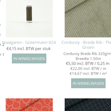
e 5
e 4
e 3
Naaigaren - Gütermann 824
Corduroy - Brede Rib - T
e 2
Groen
€4,15 incl. BTW per stuk
Corduroy Brede Rib 320g/
e 1
Breedte 1.50m
€5,50 incl. BTW / 0,25 m
€22,00 incl. BTW / m
€14,67 incl. BTW / m²