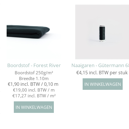
e
e
e
Boordstof - Forest River
Naaigaren - Gütermann 6
e
€4,15 incl. BTW per stuk
Boordstof 250g/m²
Breedte 1.10m
€1,90 incl. BTW / 0,10 m
€19,00 incl. BTW / m
e
€17,27 incl. BTW / m²
e