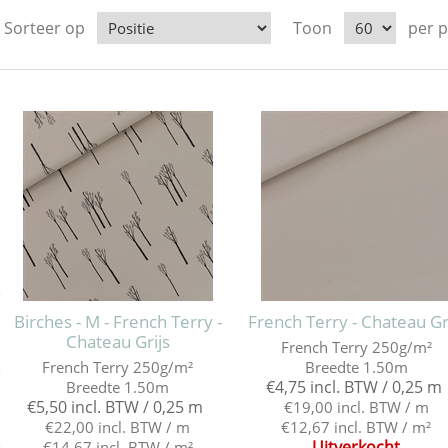
Sorteer op
Toon
per 
e
Birches - M - French Terry -
French Terry - Chateau Gr
Chateau Grijs
French Terry 250g/m²
French Terry 250g/m²
Breedte 1.50m
e
€4,75 incl. BTW / 0,25 m
Breedte 1.50m
€5,50 incl. BTW / 0,25 m
€19,00 incl. BTW / m
€22,00 incl. BTW / m
€12,67 incl. BTW / m²
Uitverkocht
€14,67 incl. BTW / m²
e