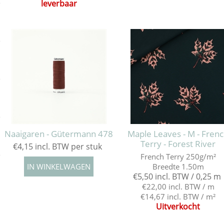
leverbaar
e
e
e
e
Naaigaren - Gütermann 478
Maple Leaves - M - Fren
Terry - Forest River
€4,15 incl. BTW per stuk
e
French Terry 250g/m²
Breedte 1.50m
€5,50 incl. BTW / 0,25 m
€22,00 incl. BTW / m
€14,67 incl. BTW / m²
Uitverkocht