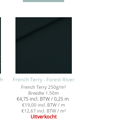
ch
French Terry - Forest River
French Terry 250g/m²
Breedte 1.50m
€4,75 incl. BTW / 0,25 m
€19,00 incl. BTW / m
€12,67 incl. BTW / m²
Uitverkocht