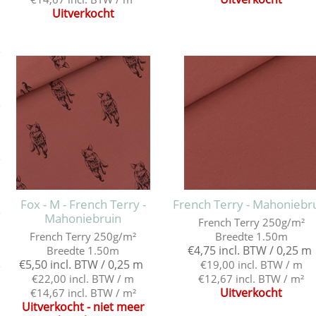
Uitverkocht
e
e
e
Fox - M - French Terry -
French Terry - Mahoniebr
e
Mahoniebruin
French Terry 250g/m²
French Terry 250g/m²
Breedte 1.50m
€4,75 incl. BTW / 0,25 m
Breedte 1.50m
€5,50 incl. BTW / 0,25 m
€19,00 incl. BTW / m
e
€22,00 incl. BTW / m
€12,67 incl. BTW / m²
Uitverkocht
€14,67 incl. BTW / m²
Uitverkocht - niet meer