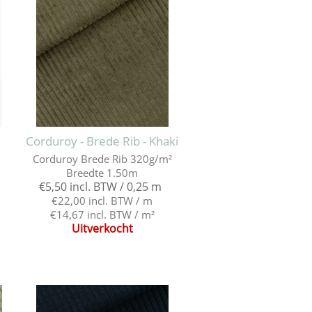
Corduroy - Brede Rib - Khaki
Corduroy Brede Rib 320g/m²
Breedte 1.50m
€5,50 incl. BTW / 0,25 m
€22,00 incl. BTW / m
€14,67 incl. BTW / m²
Uitverkocht